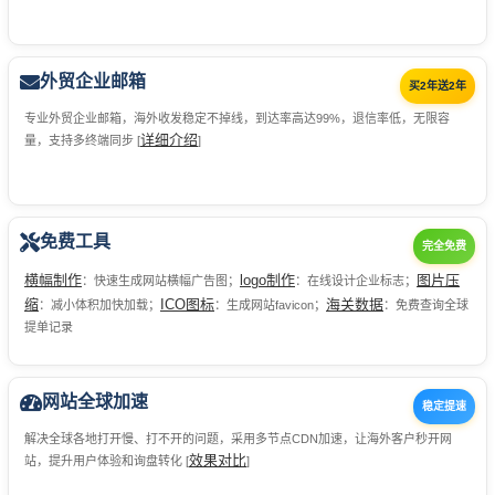
外贸企业邮箱
买2年送2年
专业外贸企业邮箱，海外收发稳定不掉线，到达率高达99%，退信率低，无限容
详细介绍
量，支持多终端同步 [
]
免费工具
完全免费
横幅制作
logo制作
图片压
：快速生成网站横幅广告图；
：在线设计企业标志；
缩
ICO图标
海关数据
：减小体积加快加载；
：生成网站favicon；
：免费查询全球
提单记录
网站全球加速
稳定提速
解决全球各地打开慢、打不开的问题，采用多节点CDN加速，让海外客户秒开网
效果对比
站，提升用户体验和询盘转化 [
]