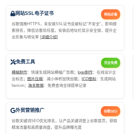
网站SSL电子证书
网站必备
谷歌强推HTTPS，未安装SSL证书会被标记"不安全"，影响搜
索排名，降低访客信任度。安装后地址栏显示安全锁，提升企
业形象与转化率 [
详细介绍
]
免费工具
完全免费
横幅制作
：快速生成网站横幅广告图；
logo制作
：在线设计企
业标志；
图片压缩
：减小体积加快加载；
ICO图标
：生成网站
favicon；
海关数据
：免费查询全球提单记录
外贸营销推广
谷歌SEO
谷歌关键词SEO优化排名，让产品关键词登上谷歌首页，获取
精准流量和高质量询盘，提升品牌曝光度