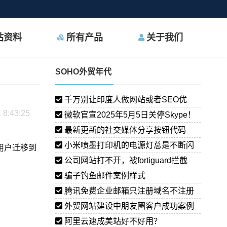
站资料
所有产品
关于我们
SOHO外贸年代
千万别让印度人做网站或者SEO优
 8:43:25
化！巨坑！
微软官宣2025年5月5日关停Skype！
曾经风靡全球
最新更新的社交媒体分享按钮代码
小米喷墨打印机的电源灯总是不断闪
e用户迁移到
烁
公司网站打不开，被fortiguard拦截
了！
骗子钓鱼邮件案例样式
腾讯免费企业邮箱只注册域名不注册
公司可以吗？
外贸网站建设中朋友圈客户成功案例
分享
阿里云速成美站好不好用？