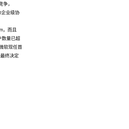
对竞争，
为企业级协
m，而且
用户数量已超
，微软现任首
软最终决定