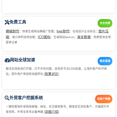
免费工具
完全免费
横幅制作
logo制作
图片压
：快速生成网站横幅广告图；
：在线设计企业标志；
缩
ICO图标
海关数据
：减小体积加快加载；
：生成网站favicon；
：免费查询全球
提单记录
网站全球加速
稳定提速
解决全球各地打开慢、打不开的问题，采用多节点CDN加速，让海外客户秒开网
效果对比
站，提升用户体验和询盘转化 [
]
外贸客户挖掘系统
找客户神器
一键挖掘海外采购商邮箱、网址、社交媒体账号，精准定位目标客户，大幅提升开
详细介绍
发效率，外贸业务员必备神器 [
]