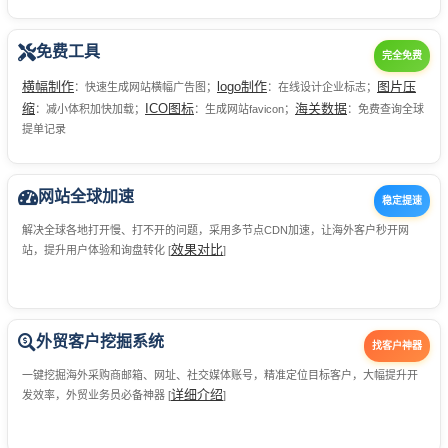
免费工具
完全免费
横幅制作
logo制作
图片压
：快速生成网站横幅广告图；
：在线设计企业标志；
缩
ICO图标
海关数据
：减小体积加快加载；
：生成网站favicon；
：免费查询全球
提单记录
网站全球加速
稳定提速
解决全球各地打开慢、打不开的问题，采用多节点CDN加速，让海外客户秒开网
效果对比
站，提升用户体验和询盘转化 [
]
外贸客户挖掘系统
找客户神器
一键挖掘海外采购商邮箱、网址、社交媒体账号，精准定位目标客户，大幅提升开
详细介绍
发效率，外贸业务员必备神器 [
]