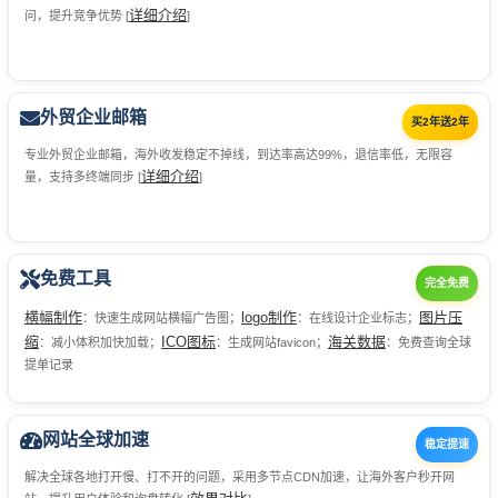
详细介绍
问，提升竞争优势 [
]
外贸企业邮箱
买2年送2年
专业外贸企业邮箱，海外收发稳定不掉线，到达率高达99%，退信率低，无限容
详细介绍
量，支持多终端同步 [
]
免费工具
完全免费
横幅制作
logo制作
图片压
：快速生成网站横幅广告图；
：在线设计企业标志；
缩
ICO图标
海关数据
：减小体积加快加载；
：生成网站favicon；
：免费查询全球
提单记录
网站全球加速
稳定提速
解决全球各地打开慢、打不开的问题，采用多节点CDN加速，让海外客户秒开网