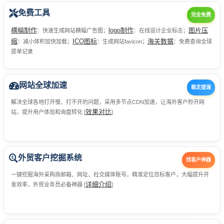
免费工具
完全免费
横幅制作
logo制作
图片压
：快速生成网站横幅广告图；
：在线设计企业标志；
缩
ICO图标
海关数据
：减小体积加快加载；
：生成网站favicon；
：免费查询全球
提单记录
网站全球加速
稳定提速
解决全球各地打开慢、打不开的问题，采用多节点CDN加速，让海外客户秒开网
效果对比
站，提升用户体验和询盘转化 [
]
外贸客户挖掘系统
找客户神器
一键挖掘海外采购商邮箱、网址、社交媒体账号，精准定位目标客户，大幅提升开
详细介绍
发效率，外贸业务员必备神器 [
]